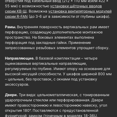
отверстия под кабельный ввод (212 × 110 мм и/или 422 ×
55 мм) с возможностью
установки щёточных вводов
серии КВ-Щ
. Возможна
установка вентиляторных модулей
серии R-FAN
(до 3-6 шт в зависимости от глубины шкафа).
Рамы.
Внутренняя поверхность вертикальных рам имеет
перфорацию, создающую дополнительное монтажное
пространство. На боковых элементах выполнена
перфорация под закладные гайки. Применение
запрессованных резьбовых элементов упрощает сборку.
Направляющие.
В базовой комплектации – четыре
оцинкованные вертикальные направляющие,
регулируемые по глубине. Имеют опору на основание для
высокой несущей способности. У шкафов шириной 800 мм
– цельные, без проставок, с окнами под установку
аксессуаров.
Двери.
Три вида: цельнометаллическая, с тонированным
ударопрочным стеклом или перфорированная. Двери
имеют правостороннюю и левостороннюю навеску, угол
открытия 180°. Поставляются с предустановленной
фурнитурой: замком (точечным в моделях 18-36U,