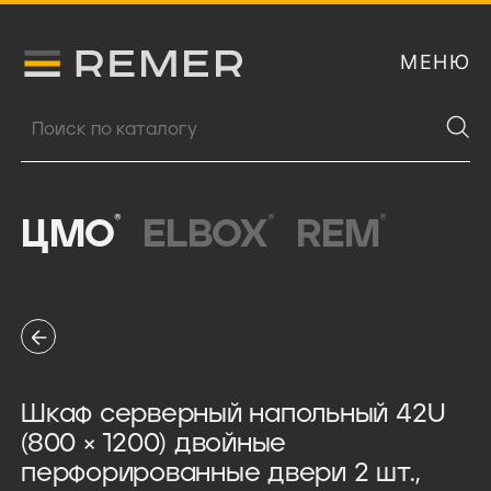
МЕНЮ
Логитип компании Remer
Поиск продукции
®
®
®
ЦМО
ELBOX
REM
Шкаф серверный напольный 42U
(800 × 1200) двойные
перфорированные двери 2 шт.,