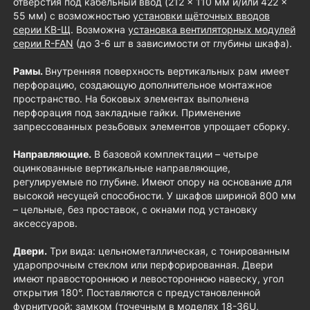
отверстия под кабельный ввод (212 × 110 мм и/или 422 ×
55 мм) с возможностью
установки щёточных вводов
серии КВ-Щ
. Возможна
установка вентиляторных модулей
серии R-FAN
(до 3-6 шт в зависимости от глубины шкафа).
Рамы.
Внутренняя поверхность вертикальных рам имеет
перфорацию, создающую дополнительное монтажное
пространство. На боковых элементах выполнена
перфорация под закладные гайки. Применение
запрессованных резьбовых элементов упрощает сборку.
Направляющие.
В базовой комплектации – четыре
оцинкованные вертикальные направляющие,
регулируемые по глубине. Имеют опору на основание для
высокой несущей способности. У шкафов шириной 800 мм
– цельные, без проставок, с окнами под установку
аксессуаров.
Двери.
Три вида: цельнометаллическая, с тонированным
ударопрочным стеклом или перфорированная. Двери
имеют правостороннюю и левостороннюю навеску, угол
открытия 180°. Поставляются с предустановленной
фурнитурой: замком (точечным в моделях 18-36U,