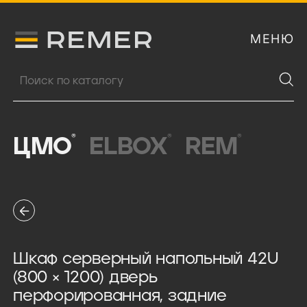
МЕНЮ
Логитип компании Remer
Поиск продукции
®
®
®
ЦМО
ELBOX
REM
Шкаф серверный напольный 42U
(800 × 1200) дверь
перфорированная, задние