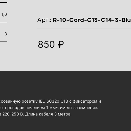
 1,0
идентификаторы товара
Арт.:
R-10-Cord-C13-C14-3-Bl
3
850 ₽
ссованную розетку IEC 60320 C13 с фиксатором и
ых проводов сечением 1 мм², имеет заземление.
 220-250 В. Длина кабеля 3 метра.