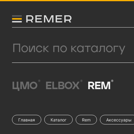
Логитип компании Remer
Поиск продукции
®
®
®
ЦМО
ELBOX
REM
Главная
Каталог
Rem
Аксессуары