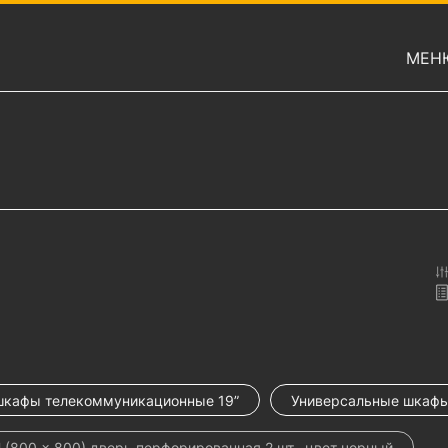
МЕН
шкафы телекоммуникационные 19”
Универсальные шкаф
00 × 800) дверь перфорированная 2 шт., цвет черный