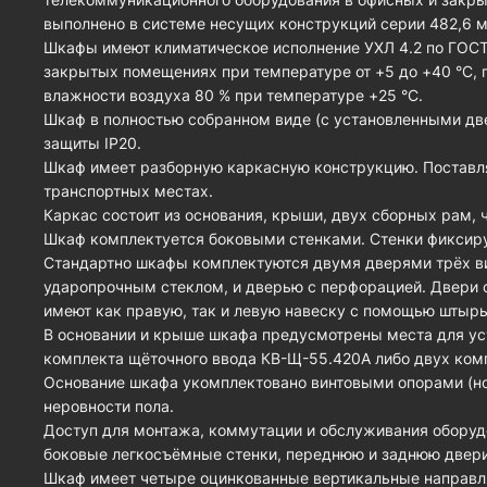
выполнено в системе несущих конструкций серии 482,6 мм
Шкафы имеют климатическое исполнение УХЛ 4.2 по ГОСТ
закрытых помещениях при температуре от +5 до +40 °С, 
влажности воздуха 80 % при температуре +25 °С.
Шкаф в полностью собранном виде (с установленными дв
защиты IP20.
Шкаф имеет разборную каркасную конструкцию. Поставля
транспортных местах.
Каркас состоит из основания, крыши, двух сборных рам, 
Шкаф комплектуется боковыми стенками. Стенки фиксир
Стандартно шкафы комплектуются двумя дверями трёх в
ударопрочным стеклом, и дверью с перфорацией. Двери
имеют как правую, так и левую навеску с помощью штырь
В основании и крыше шкафа предусмотрены места для ус
комплекта щёточного ввода КВ-Щ-55.420А либо двух ком
Основание шкафа укомплектовано винтовыми опорами (н
неровности пола.
Доступ для монтажа, коммутации и обслуживания оборуд
боковые легкосъёмные стенки, переднюю и заднюю двери
Шкаф имеет четыре оцинкованные вертикальные направл