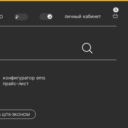
0
личный кабинет
Ю
конфигуратор ems
прайс-лист
ы ШТК-ЭКОНОМ