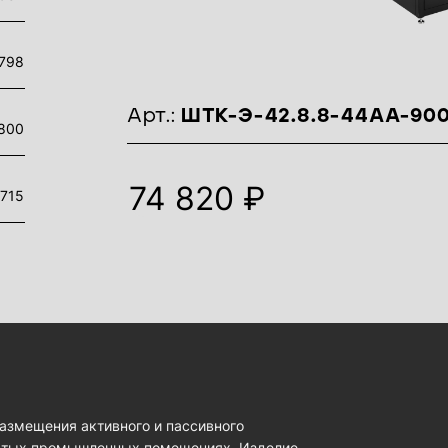
798
идентификаторы товара
Арт.:
ШТК-Э-42.8.8-44АА-90
800
74 820 ₽
715
змещения активного и пассивного
рытых промышленных помещениях. Изделие