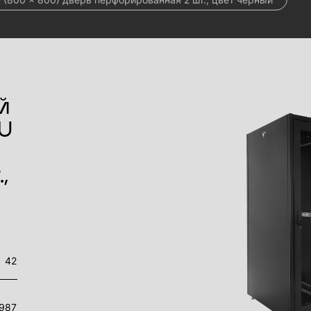
й
U
,
42
987