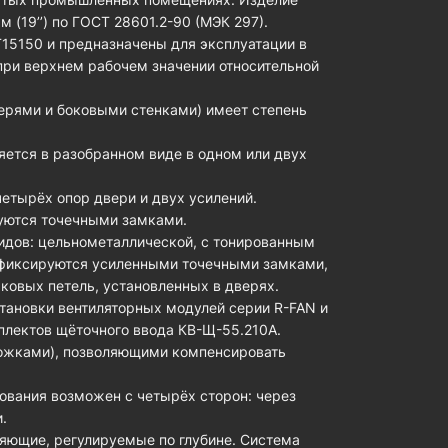
 (19’’) по ГОСТ 28601.2-90 (МЭК 297).
15150 и предназначены для эксплуатации в
при верхнем рабочем значении относительной
ерями и боковыми стенками) имеет степень
ется в разобранном виде в одном или двух
четырёх опор двери и двух усилений.
уются точечными замками.
идов: цельнометаллической, с тонированным
 фиксируются усиленными точечными замками,
ковых петель, установленных в дверях.
тановки вентиляторных модулей серии R-FAN и
плектов щёточного ввода КВ-Щ-55.210А.
ожками), позволяющими компенсировать
ования возможен с четырёх сторон: через
.
яющие, регулируемые по глубине. Система