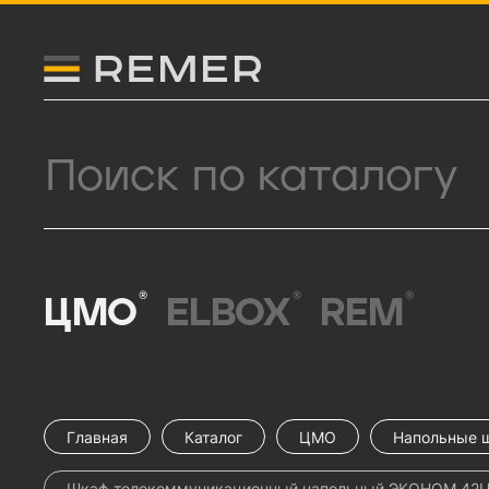
Логитип компании Remer
Поиск продукции
®
®
®
ЦМО
ELBOX
REM
Главная
Каталог
ЦМО
Напольные 
Шкаф телекоммуникационный напольный ЭКОНОМ 42U (8