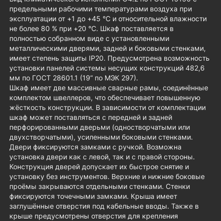
предельными рабочими температурами воздуха при
эксплуатации от +1 до +45 °С и относительной влажности
не более 80 % при +20 °С. Шкаф поставляется в
полностью собранном виде с установленными
металлическими дверями, задней и боковыми стенками,
имеет степень защиты IP20. Предусмотрена возможность
установки панелей системы несущих конструкций 482,6
мм по ГОСТ 28601.1 (19” по МЭК 297).
Шкаф имеет две массивные сварные рамы, соединённые
комплектом швеллеров, что обеспечивает повышенную
жёсткость конструкции. В зависимости от комплектации
шкаф может поставляться с передней и задней
перфорированными дверьми (одностворчатыми или
двухстворчатыми), усиленными боковыми стенками.
Двери фиксируются замками с ручкой. Возможна
установка двери как с левой, так и с правой стороны.
Конструкция дверей допускает их быстрое снятие и
установку без инструментов. Верхние и нижние боковые
проёмы закрываются отдельными стенками. Стенки
фиксируются точечными замками. Крыша имеет
заглушённые отверстия под кабельные вводы. Также в
крыше предусмотрены отверстия для крепления