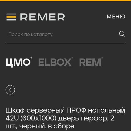
МЕНЮ
Логитип компании Remer
Поиск продукции
®
®
®
ЦМО
ELBOX
REM
Шкаф серверный ПРОФ напольный
42U (600x1000) дверь перфор. 2
шт., черный, в сборе