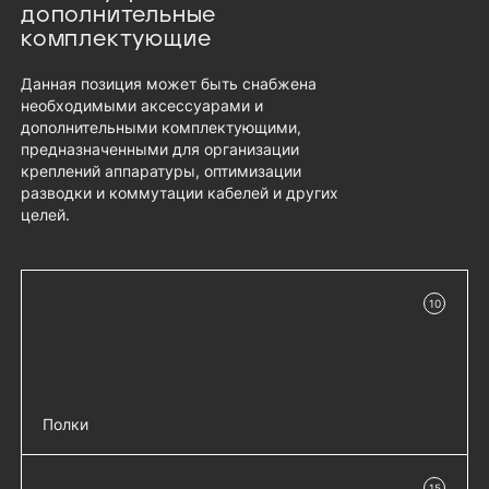
дополнительные
комплектующие
Данная позиция может быть снабжена
необходимыми аксессуарами и
дополнительными комплектующими,
предназначенными для организации
креплений аппаратуры, оптимизации
разводки и коммутации кабелей и других
целей.
10
в наличии
Полки
Полка перфорированная, глубина 620
добавить 
15