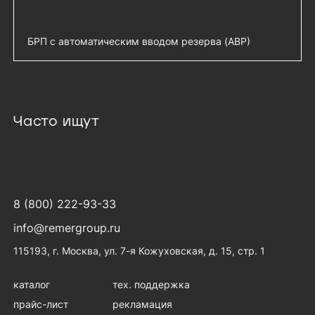
9C13, 19", шнур 1,8м - R-16-9C13-V-440-
1.8
Гор блок розеток Rem-16, 1×16A, выкл,
БРП с автоматическим вводом резерва (АВР)
добавить 
9C13, 19", шнур 3м - R-16-9C13-V-440-3
Гор блок розеток Rem-16, 1×16, выкл,
Блок розеток Rem-16 с АВР, 1×16A, 5C13,
добавить 
добавить 
USB-порт, 6S, 19", шнур 1,8м - R-16-6S-V-
C19, подкл к контроллеру R-2MC по
U-440-1.8
Modbus, 2 шнура 1,8м - R-16-5C13-C19-
T-440-1.8(1.8)-S(S)
Гор блок розеток Rem-16, 1×16, выкл,
Часто ищут
добавить 
USB-порт, 6S, 19", шнур 3м - R-16-6S-V-
Блок розеток Rem-16 с АВР, 1×16A, 4S,
добавить 
U-440-3
подкл к контроллеру R-2MC по Modbus, 2
шнура 1,8м - R-16-4S-T-440-1.8(1.8)-S(S)
Блок розеток Rem-16 с АВР, 1×16A, 2C19,
добавить 
подкл к контроллеру R-2MC по Modbus,
8 (800) 222-93-33
вход 2×C20 - R-16-2C19-T-440
info@remergroup.ru
Блок розеток Rem-16 с АВР, 1×16A, 4C13,
добавить 
подкл к контроллеру R-2MC по Modbus,
115193, г. Москва, ул. 7-я Кожуховская, д. 15, стр. 1
вход 2×C20 - R-16-4C13-T-440
каталог
тех. поддержка
Блок розеток Rem-16 с АВР, 1×16A, 2S,
добавить 
подкл к контроллеру R-2MC по Modbus,
прайс-лист
рекламация
вход 2×C20 - R-16-2S-T-440