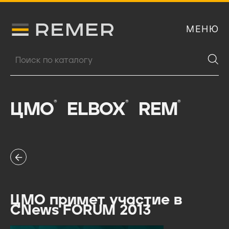
МЕНЮ
Логитип компании Remer
Поиск продукции
®
®
®
ЦМО
ELBOX
REM
ЦМО примет участие в
CNews FORUM 2013