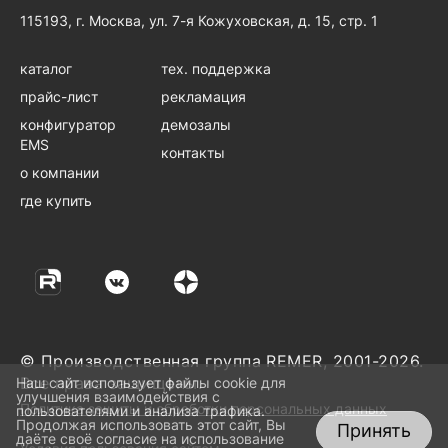
115193, г. Москва, ул. 7-я Кожуховская, д. 15, стр. 1
каталог
тех. поддержка
прайс-лист
рекламация
конфигуратор
демозалы
EMS
контакты
о компании
где купить
© Производственная группа REMER, 2001-2026.
Все права защищены.
Наш сайт использует файлы cookie для
улучшения взаимодействия с
Политика защиты и обработки персональных данных
пользователями и анализа трафика.
Продолжая использовать этот сайт, Вы
Принять
даёте своё согласие на использование