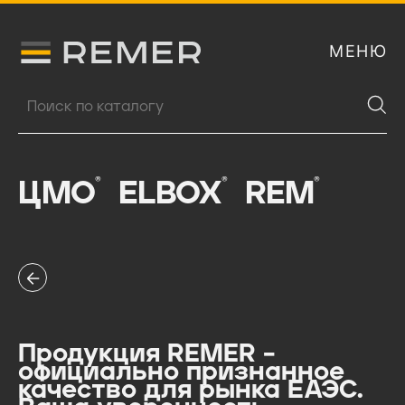
МЕНЮ
Логитип компании Remer
Поиск продукции
®
®
®
ЦМО
ELBOX
REM
Продукция REMER –
официально признанное
качество для рынка ЕАЭС.