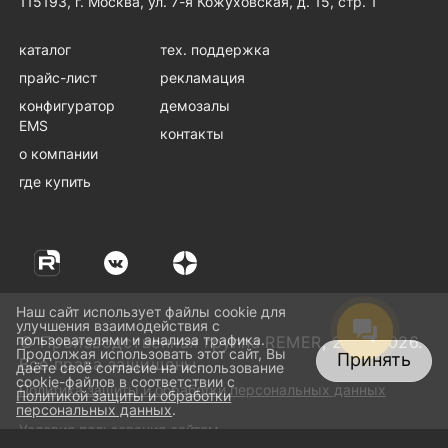
115193, г. Москва, ул. 7-я Кожуховская, д. 15, стр. 1
каталог
тех. поддержка
прайс-лист
рекламация
конфигуратор
демозалы
EMS
контакты
о компании
где купить
Наш сайт использует файлы cookie для
улучшения взаимодействия с
пользователями и анализа трафика.
© Производственная группа REMER, 2001-2026.
Продолжая использовать этот сайт, Вы
Принять
Все права защищены.
даёте своё согласие на использование
cookie-файлов в соответствии с
Политика защиты и обработки персональных данных
Политикой защиты и обработки
персональных данных
.
Условия пользования сайтом