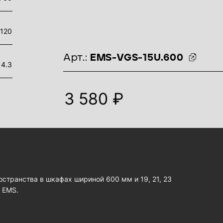
120
идентификаторы товара
Арт.:
EMS-VGS-15U.600
4.3
3 580 ₽
странства в шкафах шириной 600 мм и 19, 21, 23
 EMS.