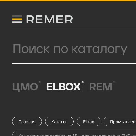
Логитип компании Remer
Поиск продукции
®
®
®
ЦМО
ELBOX
REM
Главная
Каталог
Elbox
Промышлен
Комплект направляющих 15U для шкафов серии EMS ши