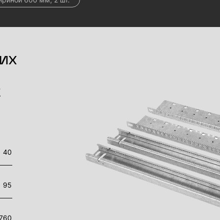
их
2
40
95
760