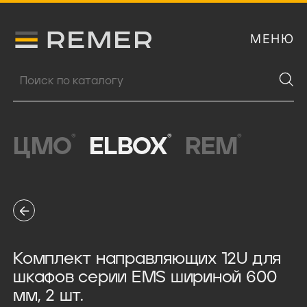
МЕНЮ
Логитип компании Remer
Поиск продукции
®
®
®
ЦМО
ELBOX
REM
Комплект направляющих 12U для
шкафов серии EMS шириной 600
мм, 2 шт.