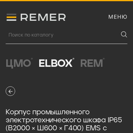
МЕНЮ
Логитип компании Remer
Поиск продукции
®
®
®
ЦМО
ELBOX
REM
Корпус промышленного
электротехнического шкафа IP65
(В2000 × Ш600 × Г400) EMS c