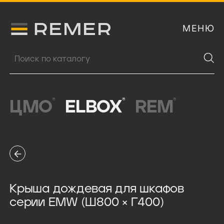
МЕНЮ
Логитип компании Remer
Поиск продукции
®
®
®
ЦМО
ELBOX
REM
Крыша дождевая для шкафов
серии EMW (Ш800 × Г400)