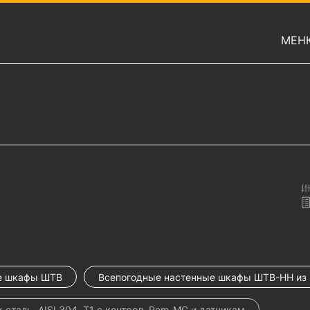
МЕН
е шкафы ШТВ
Всепогодные настенные шкафы ШТВ-НН из
сталь. AISI 304, Т1 с контрол. Rem-MC и датчикам