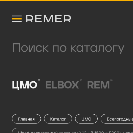
Логитип компании Remer
Поиск продукции
®
®
®
ЦМО
ELBOX
REM
Главная
Каталог
ЦМО
Всепогодны
Шкаф всепогодный настенный 12U (Ш600 × Г300), нерж.