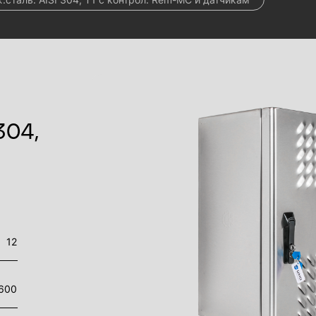
304,
и
12
600