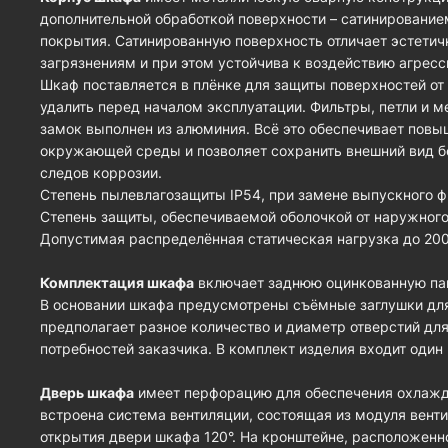
дополнительной обработкой поверхности – сатинирование
покрытия. Сатинированную поверхность отличает эстети
загрязнениям и при этом устойчива к воздействию агрес
Шкаф поставляется в плёнке для защиты поверхностей от
удалить перед началом эксплуатации. Фильтры, петли и 
замок выполнен из алюминия. Всё это обеспечивает пов
окружающей среды и позволяет сохранить внешний вид б
следов коррозии.
Степень пылевлагозащиты IP54, при замене выпускного 
Степень защиты, обеспечиваемой оболочкой от наружного 
Допустимая распределённая статическая нагрузка до 200
Комплектация шкафа
включает заднюю оцинкованную пан
В основании шкафа предусмотрены съёмные заглушки для
предполагает разное количество и диаметр отверстий для
потребностей заказчика. В комплект изделия входит один
Дверь шкафа
имеет перфорацию для обеспечения охлажде
встроена система вентиляции, состоящая из модуля вент
открытия двери шкафа 120°. На кронштейне, расположенно