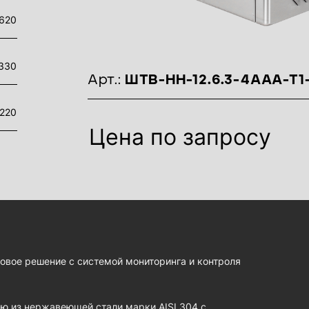
620
330
идентификаторы товара
Арт.:
ШТВ-НН-12.6.3-4ААА-Т1
220
Цена по запросу
товое решение с системой мониторинга и контроля
 из нержавеющей стали марки AISI 304 с