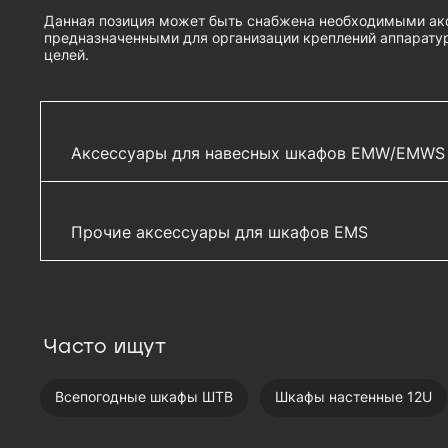
Данная позиция может быть снабжена необходимыми ак
предназначенными для организации креплений аппаратур
целей.
Аксессуары для навесных шкафов EMW/EMWS
Ограничитель двери для шкафов EMW - EMW
Прочие аксессуары для шкафов EMS
Винт самонарезающий М5, 500 шт. - EMS-M5-
Винт самонарезающий M5x12TORX, комплект 
EMS-M5x12TORX-500
Часто ищут
Всепогодные шкафы ШТВ
Шкафы настенные 12U