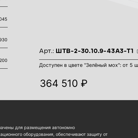
045
930
идентификаторы товара
Арт.:
ШТВ-2-30.10.9-43А3-Т1
200
Доступен в цвете "Зелёный мох": от 5 ш
364 510 ₽
начены для размещения автономно
ационного оборудования, обеспечивают защиту от