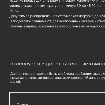
Изделие производится в климатическом исполнении У1 по
эксплуатации при температуре от минус 50 до 45 °С и от
20 °С.
Допустимая распределенная статическая нагрузка до 1200
О подготовке фундамента для всепогодных шкафов читай
Cтепень защиты, обеспечиваемой оболочками от наружного
аксессуары и дополнительные комп
Данная позиция может быть снабжена необходимыми ак
предназначенными для организации креплений аппаратур
целей.
Полки