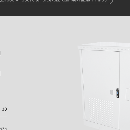
U
я
30
575