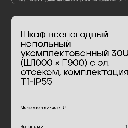
Шкаф всепогодный
напольный
укомплектованный 30
(Ш1000 × Г900) с эл.
отсеком, комплектаци
Т1-IP55
характеристики товара
Монтажная ёмкость, U
Высота, мм
1