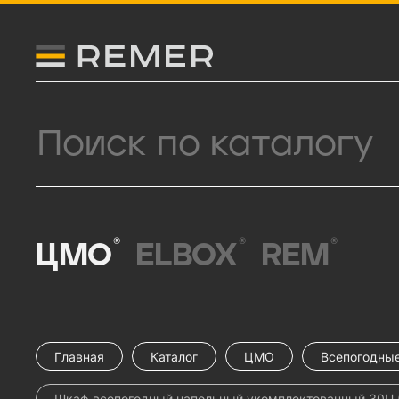
Логитип компании Remer
Поиск продукции
®
®
®
ЦМО
ELBOX
REM
Главная
Каталог
ЦМО
Всепогодны
Шкаф всепогодный напольный укомплектованный 30U (Ш