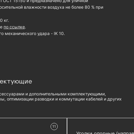
 ГОСТ 15150 и предназначено для уличной
носительной влажности воздуха не более 80 % при
 кг.
те
по ссылке
.
 механического удара - IK 10.
лектующие
сессуарами и дополнительными комплектующими,
ы, оптимизации разводки и коммутации кабелей и других
11
в наличии
Уголки опорные (напра