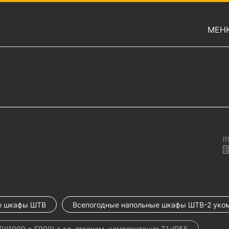
МЕН
е шкафы ШТВ
Всепогодные напольные шкафы ШТВ-2 уко
1000 × Г900) с эл. отсеком, комплектация Т1-IP55