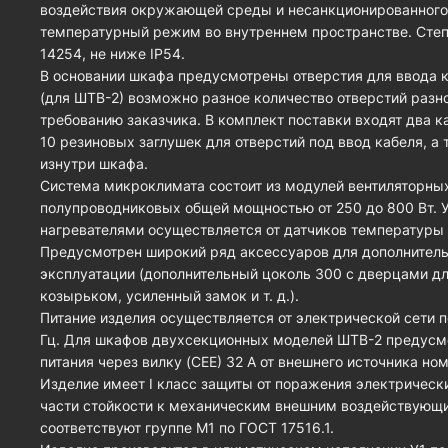
воздействия окружающей среды и несанкционированного
температурный режим во внутреннем пространстве. Степ
14254, не ниже IP54.
В основании шкафа предусмотрены отверстия для ввода к
(для ШТВ-2) возможно разное количество отверстий разн
требованию заказчика. В комплект поставки входят два к
10 резиновых заглушек для отверстий под ввод кабеля, а
изнутри шкафа.
Система микроклимата состоит из модулей вентиляторных
полупроводниковых общей мощностью от 250 до 800 Вт. 
нагревателями осуществляется от датчиков температуры
Предусмотрен широкий ряд аксессуаров для дополнитель
эксплуатации (дополнительный цоколь 300 с дверцами 
козырьком, усиленный замок и т. д.).
Питание изделия осуществляется от электрической сети 
Гц. Для шкафов двухсекционных моделей ШТВ-2 предусм
питания через вилку (CEE) 32 А от внешнего источника н
Изделие имеет I класс защиты от поражения электрически
части стойкости к механическим внешним воздействующ
соответствуют группе М1 по ГОСТ 17516.1.