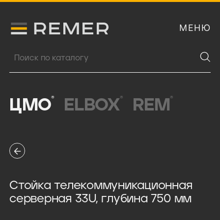
МЕНЮ
Логитип компании Remer
Поиск продукции
®
®
®
ЦМО
ELBOX
REM
Стойка телекоммуникационная
серверная 33U, глубина 750 мм