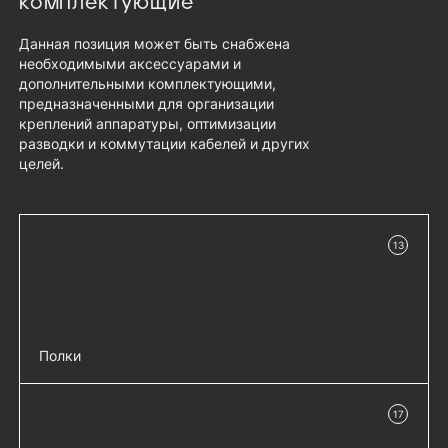
комплектующие
Данная позиция может быть снабжена
необходимыми аксессуарами и
дополнительными комплектующими,
предназначенными для организации
креплений аппаратуры, оптимизации
разводки и коммутации кабелей и других
целей.
13
в наличии
Полки
Полка перфорированная, глубина 750
добавить 
17
мм - СВ-75
в наличии