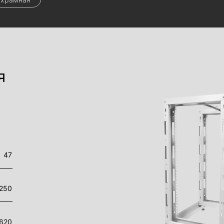
я
47
250
620