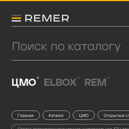
Логитип компании Remer
Поиск продукции
®
®
®
ЦМО
ELBOX
REM
Главная
Каталог
ЦМО
Открытые с
Стойка телекоммуникационная универсальная 47U дв