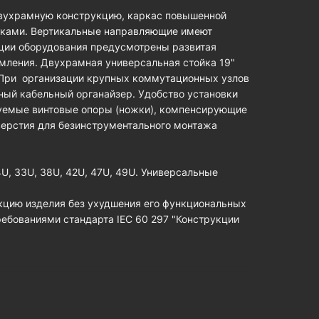
двухрамную конструкцию, каркас повышенной
иками. Вертикальные направляющие имеют
ции оборудования предусмотрены развитая
мления. Двухрамная универсальная стойка 19"
. При организации крупных коммутационных узлов
ный кабельный органайзер. Удобство установки
уемые винтовые опоры (ножки), компенсирующие
верстия для безинструментального монтажа
, 33U, 38U, 42U, 47U, 49U. Универсальные
кцию изделия без ухудшения его функциональных
ребованиями стандарта IEC 60 297 "Конструкции