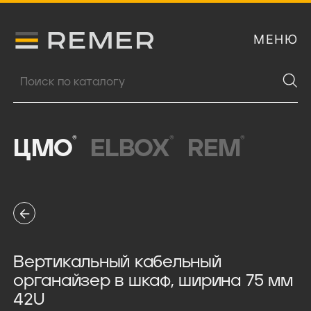
МЕНЮ
Логитип компании Remer
Поиск продукции
®
®
®
ЦМО
ELBOX
REM
Вертикальный кабельный
органайзер в шкаф, ширина 75 мм
42U