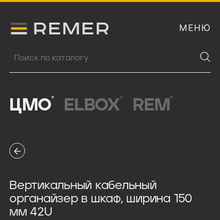
МЕНЮ
Логитип компании Remer
Поиск продукции
®
®
®
ЦМО
ELBOX
REM
Вертикальный кабельный
органайзер в шкаф, ширина 150
мм 42U