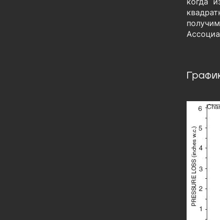
когда и
квадрат
получим
Ассоциа
График