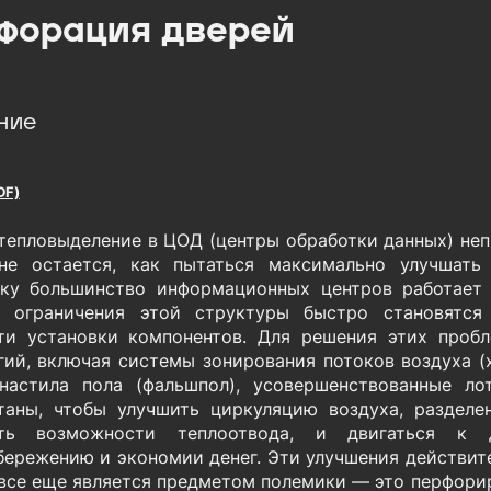
форация дверей
ние
DF)
 тепловыделение в ЦОД (центры обработки данных) не
не остается, как пытаться максимально улучшать
ку большинство информационных центров работает
а, ограничения этой структуры быстро становят
ти установки компонентов. Для решения этих проб
гий, включая системы зонирования потоков воздуха (
настила пола (фальшпол), усовершенствованные ло
таны, чтобы улучшить циркуляцию воздуха, разделе
ить возможности теплоотвода, и двигаться к
бережению и экономии денег. Эти улучшения действите
все еще является предметом полемики — это перфорир