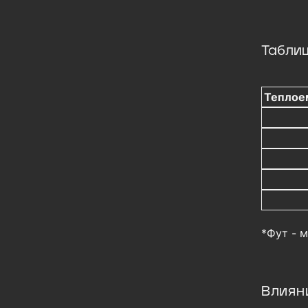
Таблиц
Теплоем
*Фут - 
Влиян