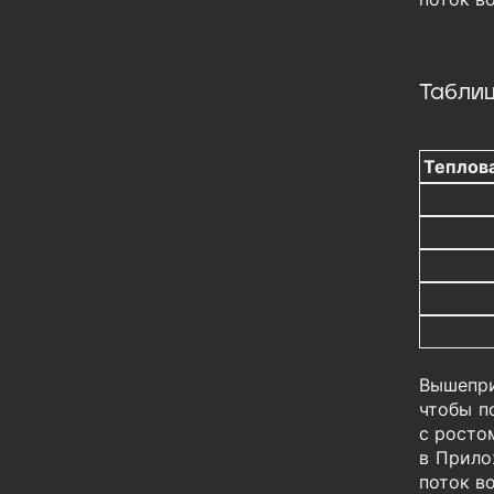
Таблиц
Теплова
Вышепри
чтобы п
с росто
в Прилож
поток во