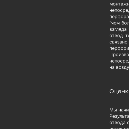
монтажн
непосре
перфора
“чем бо
взгляда
отвод т
связано
перфори
Произв
непосре
на возд
Оценк
Мы начи
Результ
отвода 
поток во