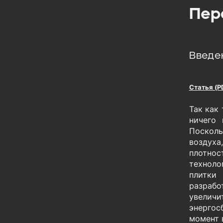
Пер
Введе
Статья (P
Так как
ничего 
Посколь
воздух
плотнос
техноло
плитки 
разрабо
увелич
энергос
момент 