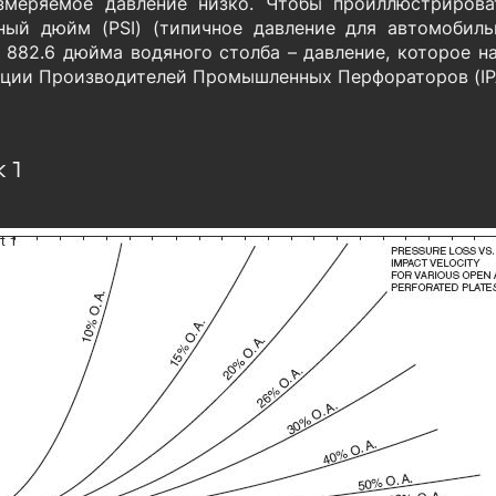
змеряемое давление низко. Чтобы проиллюстрирова
ный дюйм (PSI) (типичное давление для автомобил
 882.6 дюйма водяного столба – давление, которое на
ции Производителей Промышленных Перфораторов (IP
 1