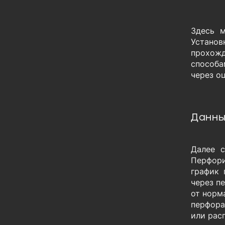
Здесь м
Установ
прохожд
способа
через о
Данны
Далее с
Перфори
график 
через п
от норм
перфора
или рас