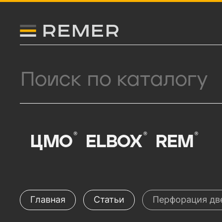
Логитип компании Remer
Поиск продукции
®
®
®
ЦМО
ELBOX
REM
Главная
Статьи
Перфорация дв