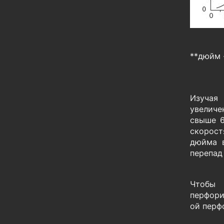
**дюйм 
Изучая
увеличе
свыше 6
скорост
дюйма в
перепад
Чтобы 
перфори
ой перф