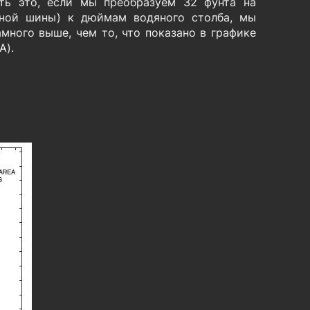
ть это, если мы преобразуем 32 фунта на
ьной шины) к дюймам водяного столба, мы
много выше, чем то, что показано в графике
A).