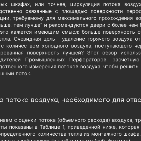
ых шкафах, или точнее, циркуляция потока возду
дственно связанные с площадью поверхности перф
ции, требуемому для максимального прохождения во
льше, тем лучше” и рекомендуются двери с более чем
 это кажется имеющим смысл: больше поверхность о
епла. Очевидная цель - удаление горячего воздуха о
 с количеством холодного воздуха, поступающего че
рованная поверхность лучшей? Этот обзор исполь
одителей Промышленных Перфораторов, расчетную
дственного измерения потоков воздуха, чтобы решить
ушный поток.
а потока воздуха, необходимого для отв
наем с оценки потока (объемного расхода) воздуха, т
аты показаны в Таблице 1, приведенной ниже, котора
определенного количества тепла из монтажного шкафа. 
здуха в кубических футах* в минуту (куб. фут/мин).