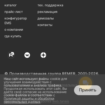
каталог
тех. поддержка
прайс-лист
рекламация
конфигуратор
демозалы
EMS
контакты
о компании
где купить
© Производственная группа REMER, 2001-2026.
Все права защищены.
Наш сайт использует файлы cookie для
улучшения взаимодействия с
Политика защиты и обработки персональных данных
пользователями и анализа трафика.
Продолжая использовать этот сайт, Вы
Принять
даёте своё согласие на использование
Условия пользования сайтом
cookie-файлов в соответствии с
Политикой защиты и обработки
Дизайн
by beta
Разработка
web.tanais
персональных данных
.