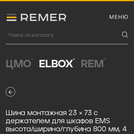
МЕНЮ
Логитип компании Remer
Поиск продукции
®
®
®
ЦМО
ELBOX
REM
Шина монтажная 23 × 73 с
держателем для шкафов EMS
высота/ширина/глубина 800 мм, 4