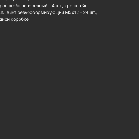
кронштейн поперечный - 4 шт., кронштейн
т., винт резьбоформирующий М5х12 - 24 шт.,
дной коробке.