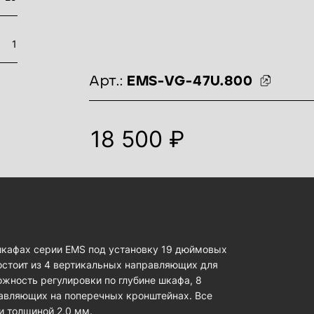
1
идентификаторы товара
Арт.:
EMS-VG-47U.800
18 500 ₽
шкафах серии EMS под установку 19 дюймовых
остоит из 4 вертикальных направляющих для
жность регулировки по глубине шкафа, 8
авляющих на поперечных кронштейнах. Все
и толщиной 2,0 мм.