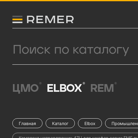
Логитип компании Remer
Поиск продукции
®
®
®
ЦМО
ELBOX
REM
Главная
Каталог
Elbox
Промышлен
Комплект направляющих 47U для шкафов серии EMS вы