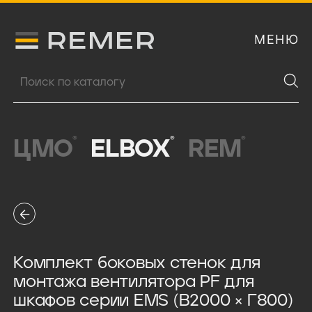
МЕНЮ
Логитип компании Remer
Поиск продукции
®
®
®
ЦМО
ELBOX
REM
Комплект боковых стенок для
монтажа вентилятора PF для
шкафов серии EMS (В2000 × Г800)