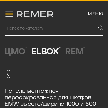
МЕНЮ
Логитип компании Remer
Поиск продукции
®
®
®
ЦМО
ELBOX
REM
Панель монтажная
перфорированная для шкафов
EMW высота/ширина 1000 и 600