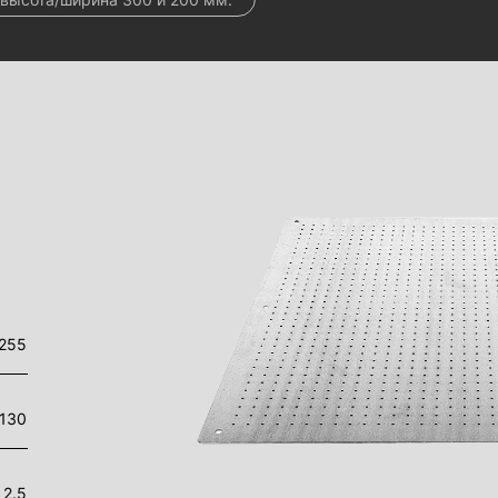
255
130
2.5