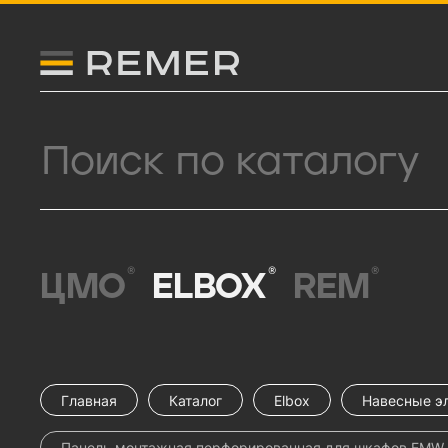
Логитип компании Remer
Поиск продукции
®
®
®
ЦМО
ELBOX
REM
Главная
Каталог
Elbox
Навесные э
Панель монтажная перфорированная для шкафов EMW 