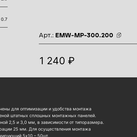
0.7
идентификаторы товара
Арт.:
EMW-MP-300.200
1 240 ₽
ены для оптимизации и удобства монтажа
меной штатных сплошных монтажных панелей.
ой 2,5 и 3,0 мм, в зависимости от типоразмера.
рации 25 мм. Для осуществления монтажа
мирующий 5х10 – 50шт.