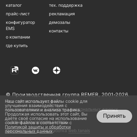
каталог
тех. поддержка
прайс-лист
рекламация
конфигуратор
демозалы
EMS
контакты
о компании
где купить
© Производственная группа REMER, 2001-2026.
Все права защищены.
Наш сайт использует файлы cookie для
улучшения взаимодействия с
Политика защиты и обработки персональных данных
пользователями и анализа трафика.
Продолжая использовать этот сайт, Вы
Принять
даёте своё согласие на использование
Условия пользования сайтом
cookie-файлов в соответствии с
Политикой защиты и обработки
Дизайн
by beta
Разработка
web.tanais
персональных данных
.