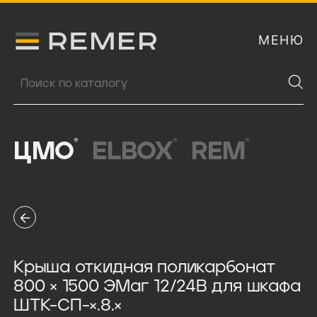
МЕНЮ
Логитип компании Remer
Поиск продукции
®
®
®
ЦМО
ELBOX
REM
Крыша откидная поликарбонат
800 × 1500 ЭМаг 12/24В для шкафа
ШТК-СП-×.8.×