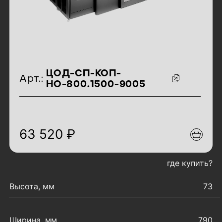
идентификаторы товара
ЦОД-СП-КОП-
Арт.:
НО-800.1500-9005
63 520 ₽
где купить?
характеристики товара
Высота, мм
73
Ширина, мм
790