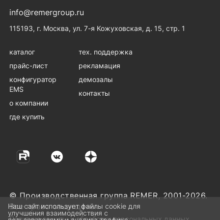
info@remergroup.ru
115193, г. Москва, ул. 7-я Кожуховская, д. 15, стр. 1
каталог
тех. поддержка
прайс-лист
рекламация
конфигуратор
демозалы
EMS
контакты
о компании
где купить
© Производственная группа REMER, 2001-2026.
Все права защищены.
Наш сайт использует файлы cookie для
улучшения взаимодействия с
Политика защиты и обработки персональных данных
пользователями и анализа трафика.