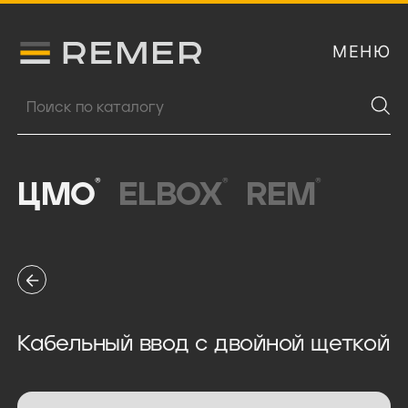
МЕНЮ
Логитип компании Remer
Поиск продукции
®
®
®
ЦМО
ELBOX
REM
Кабельный ввод с двойной щеткой