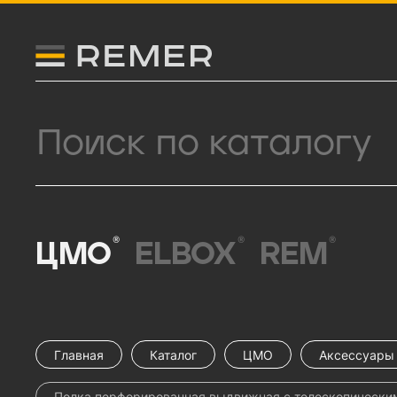
Логитип компании Remer
Поиск продукции
®
®
®
ЦМО
ELBOX
REM
Главная
Каталог
ЦМО
Аксессуары 
Полка перфорированная выдвижная с телескопическим