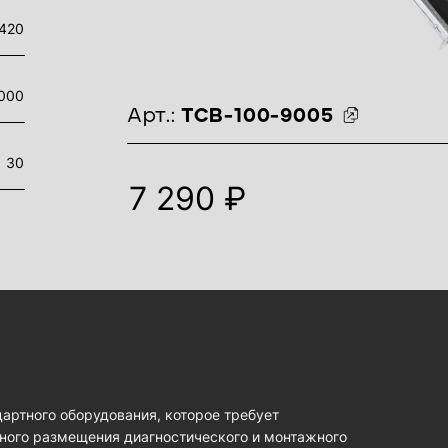
420
000
идентификаторы товара
Арт.:
ТСВ-100-9005
30
7 290 ₽
артного оборудования, которое требует
ного размещения диагностического и монтажного