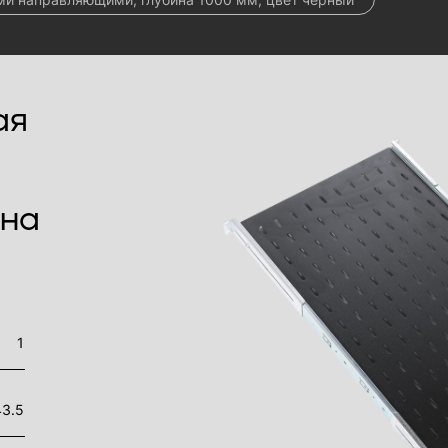
ая
ина
1
43.5