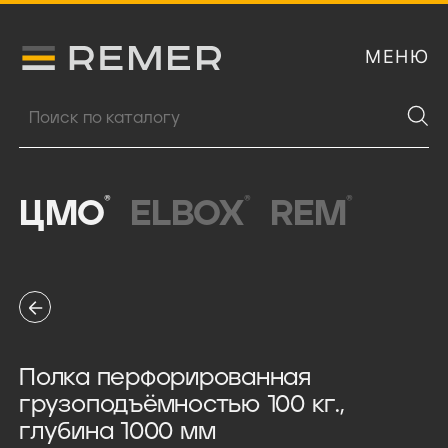
МЕНЮ
Логитип компании Remer
Поиск продукции
®
®
®
ЦМО
ELBOX
REM
Полка перфорированная
грузоподъёмностью 100 кг.,
глубина 1000 мм