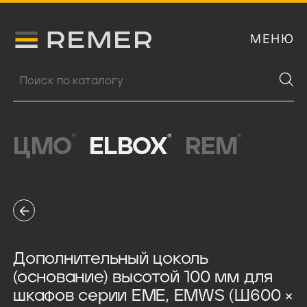
МЕНЮ
Логитип компании Remer
Поиск продукции
®
®
®
ЦМО
ELBOX
REM
Дополнительный цоколь
(основание) высотой 100 мм для
шкафов серии EME, EMWS (Ш600 ×