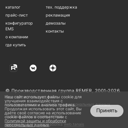
каталог
тех. поддержка
прайс-лист
рекламация
конфигуратор
демозалы
EMS
контакты
о компании
где купить
© Производственная группа REMER, 2001-2026.
Все права защищены.
Наш сайт использует файлы cookie для
улучшения взаимодействия с
Политика защиты и обработки персональных данных
пользователями и анализа трафика.
Продолжая использовать этот сайт, Вы
Принять
даёте своё согласие на использование
Условия пользования сайтом
cookie-файлов в соответствии с
Политикой защиты и обработки
Дизайн
by beta
Разработка
web.tanais
персональных данных
.