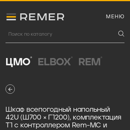
МЕНЮ
Логитип компании Remer
Поиск продукции
®
®
®
ЦМО
ELBOX
REM
Шкаф всепогодный напольный
42U (Ш700 × Г1200), комплектация
Т1 с контроллером Rem-MC и