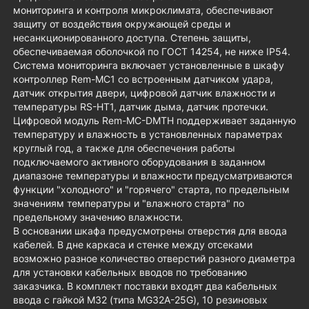
мониторинга и контроля микроклимата, обеспечивают
защиту от воздействия окружающей среды и
несанкционированного доступа. Степень защиты,
обеспечиваемая оболочкой по ГОСТ 14254, не ниже IP54.
Система мониторинга включает установленные в шкафу
контроллер Rem-MC1 со встроенным датчиком удара,
датчик открытия двери, цифровой датчик влажности и
температуры RS-HT1, датчик дыма, датчик протечки.
Цифровой модуль Rem-MC-DMTH поддерживает заданную
температуру и влажность в установленных параметрах
круглый год, а также для обеспечения работы
подключаемого активного оборудования в заданном
диапазоне температуры и влажности предусматриваются
функции "холодного" и "горячего" старта, по предельным
значениям температуры и "влажного старта" по
предельному значению влажности.
В основании шкафа предусмотрены отверстия для ввода
кабелей. В дне каркаса и стенке между отсеками
возможно разное количество отверстий разного диаметра
для установки кабельных вводов по требованию
заказчика. В комплект поставки входят два кабельных
ввода с гайкой М32 (типа MG32A-25G), 10 резиновых