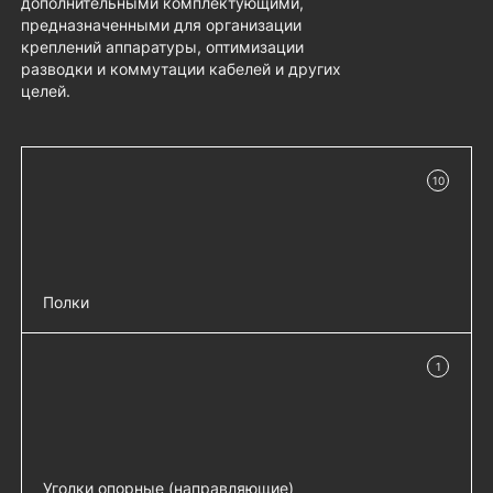
дополнительными комплектующими,
предназначенными для организации
креплений аппаратуры, оптимизации
разводки и коммутации кабелей и других
целей.
10
в наличии
Полки
Полка перфорированная, глубина 1000
добавить 
1
мм - СВ-100
в наличии
Полка перфорированная
добавить 
грузоподъёмностью 100 кг., глубина
1000 мм - СВ-100У
Полка перфорированная выдвижная с
Уголки опорные (направляющие)