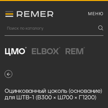
МЕНЮ
Логитип компании Remer
Поиск продукции
®
®
®
ЦМО
ELBOX
REM
Оцинкованный цоколь (основание)
для ШТВ-1 (В300 × Ш700 × Г1200)