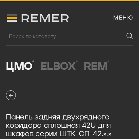
МЕНЮ
Логитип компании Remer
Поиск продукции
®
®
®
ЦМО
ELBOX
REM
Панель задняя двухрядного
коридора сплошная 42U для
шкафов серии ШТК-СП-42.×.×